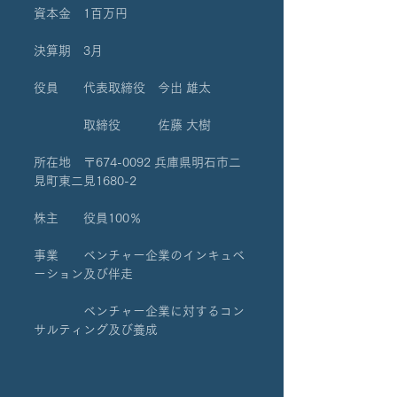
資本金　1百万円
決算期　3月
役員　　代表取締役　今出 雄太
　　　　取締役　　　佐藤 大樹
所在地　〒674-0092 兵庫県明石市二
見町東二見1680-2
株主　　役員100％
事業　　ベンチャー企業のインキュベ
ーション及び伴走
　　　　ベンチャー企業に対するコン
サルティング及び養成