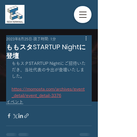
2023年8月25日
読了時間: 1分
ももスタSTARTUP Nightに
登壇
ももスタSTARTUP Nightにご招待いた
だき、当社代表の今出が登壇いたしま
した。
https://momosta.com/archives/event
_detail/event_detail-3376
イベント