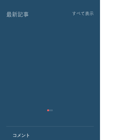
すべて表示
最新記事
東京都大学発スター
「HYOGO OPEN
トアップ創出支援事
INNOVATION
業 第2回ネットワー
CHALLENGE #7」
コメント
「大学発スタートアッ
ひょうごオープンイ